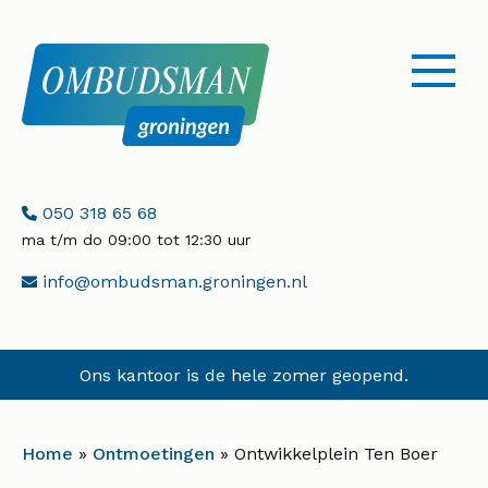
menu
openen
Telefoonnummer:
050 318 65 68
ma t/m do 09:00 tot 12:30 uur
E-
info@ombudsman.groningen.nl
mailadres:
Ons kantoor is de hele zomer geopend.
Home
»
Ontmoetingen
»
Ontwikkelplein Ten Boer