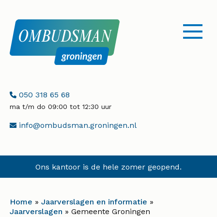
menu
openen
Telefoonnummer:
050 318 65 68
ma t/m do 09:00 tot 12:30 uur
E-
info@ombudsman.groningen.nl
mailadres:
Ons kantoor is de hele zomer geopend.
Home
»
Jaarverslagen en informatie
»
Jaarverslagen
»
Gemeente Groningen