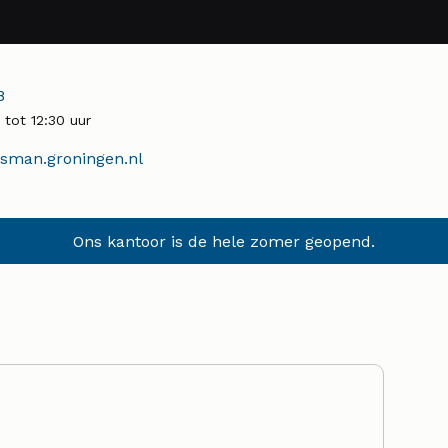
r:
8
tot 12:30 uur
man.groningen.nl
Ons kantoor is de hele zomer geopend.