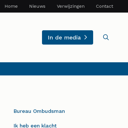
Home
Nieuws
Verwijzingen
Contact
Zoekve
In de media
Bureau Ombudsman
Ik heb een klacht