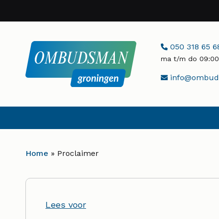
Naar
hoofdinhoud
Telefoonnumme
050 318 65 6
ma t/m do 09:00 
E-
info@ombuds
mailadres:
Home
»
Proclaimer
Lees voor