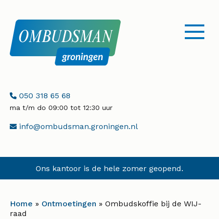
menu
openen
Telefoonnummer:
050 318 65 68
ma t/m do 09:00 tot 12:30 uur
E-
info@ombudsman.groningen.nl
mailadres:
Ons kantoor is de hele zomer geopend.
Home
»
Ontmoetingen
»
Ombudskoffie bij de WIJ-
raad