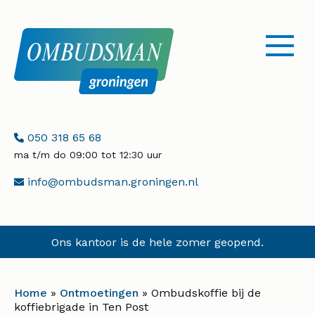
menu
openen
Telefoonnummer:
050 318 65 68
ma t/m do 09:00 tot 12:30 uur
E-
info@ombudsman.groningen.nl
mailadres:
Ons kantoor is de hele zomer geopend.
Home
»
Ontmoetingen
»
Ombudskoffie bij de
koffiebrigade in Ten Post