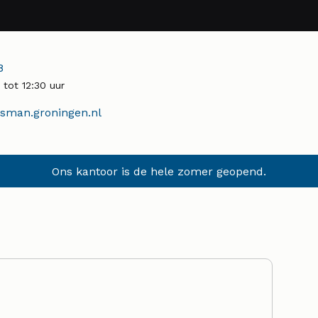
r:
8
tot 12:30 uur
man.groningen.nl
Ons kantoor is de hele zomer geopend.