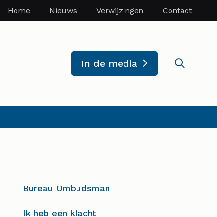
Home
Nieuws
Verwijzingen
Contact
Zoekve
In de media
Bureau Ombudsman
Ik heb een klacht