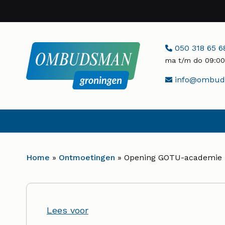
Naar
hoofdinhoud
Telefoonnumme
050 318 65 6
ma t/m do 09:00 
E-
info@ombuds
mailadres:
Home
»
Ontmoetingen
»
Opening GOTU-academie
Lees voor