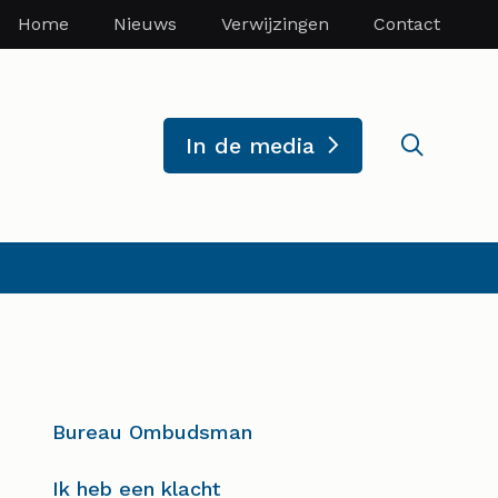
Home
Nieuws
Verwijzingen
Contact
Zoekve
In de media
Bureau Ombudsman
Ik heb een klacht