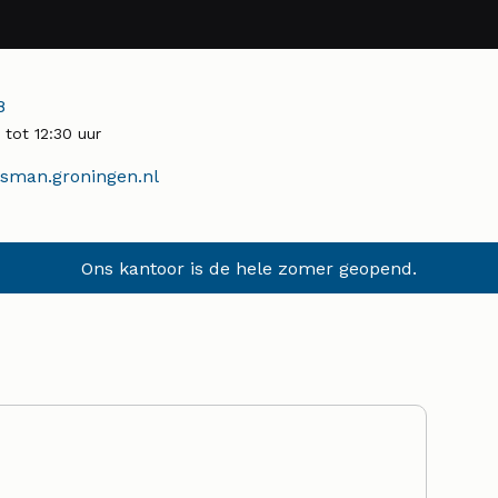
r:
8
tot 12:30 uur
man.groningen.nl
Ons kantoor is de hele zomer geopend.