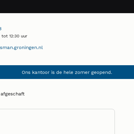
r:
8
tot 12:30 uur
man.groningen.nl
Ons kantoor is de hele zomer geopend.
afgeschaft