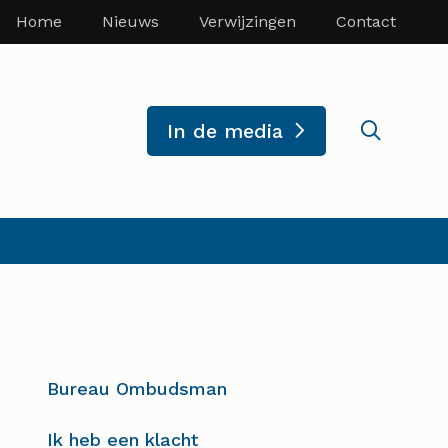
Home
Nieuws
Verwijzingen
Contact
Zoekve
In de media
Bureau Ombudsman
Ik heb een klacht