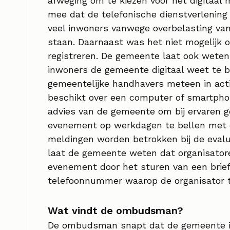
afweging om te kiezen voor het digitaal 
mee dat de telefonische dienstverlening
veel inwoners vanwege overbelasting va
staan. Daarnaast was het niet mogelijk 
registreren. De gemeente laat ook weten
inwoners de gemeente digitaal weet te b
gemeentelijke handhavers meteen in actie
beschikt over een computer of smartphone,
advies van de gemeente om bij ervaren g
evenement op werkdagen te bellen met 
meldingen worden betrokken bij de eval
laat de gemeente weten dat organisato
evenement door het sturen van een brief.
telefoonnummer waarop de organisator t
Wat vindt de ombudsman?
De ombudsman snapt dat de gemeente in d