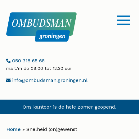
menu
openen
Telefoonnummer:
050 318 65 68
ma t/m do 09:00 tot 12:30 uur
E-
info@ombudsman.groningen.nl
mailadres:
Ons kantoor is de hele zomer geopend.
Home
»
Snelheid (on)gewenst