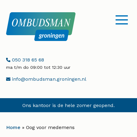
menu
openen
Telefoonnummer:
050 318 65 68
ma t/m do 09:00 tot 12:30 uur
E-
info@ombudsman.groningen.nl
mailadres:
Ons kantoor is de hele zomer geopend.
Home
»
Oog voor medemens