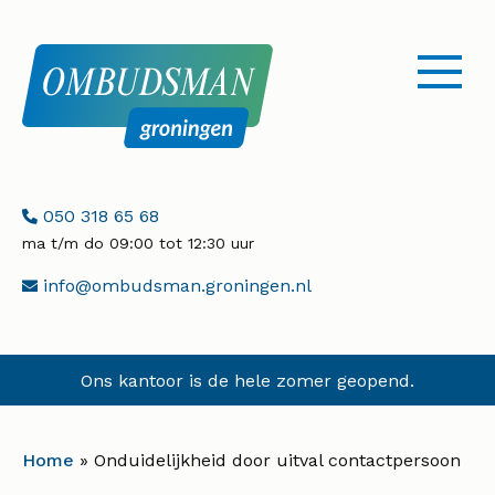
menu
openen
Telefoonnummer:
050 318 65 68
ma t/m do 09:00 tot 12:30 uur
E-
info@ombudsman.groningen.nl
mailadres:
Ons kantoor is de hele zomer geopend.
Home
»
Onduidelijkheid door uitval contactpersoon