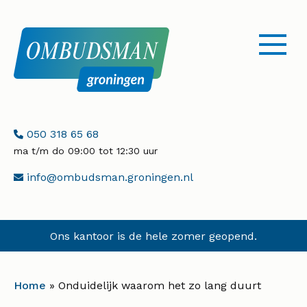
menu
openen
Telefoonnummer:
050 318 65 68
ma t/m do 09:00 tot 12:30 uur
E-
info@ombudsman.groningen.nl
mailadres:
Ons kantoor is de hele zomer geopend.
Home
»
Onduidelijk waarom het zo lang duurt