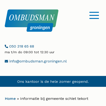
menu
openen
Telefoonnummer:
050 318 65 68
ma t/m do 09:00 tot 12:30 uur
E-
info@ombudsman.groningen.nl
mailadres:
Ons kantoor is de hele zomer geopend.
Home
»
Informatie bij gemeente schiet tekort