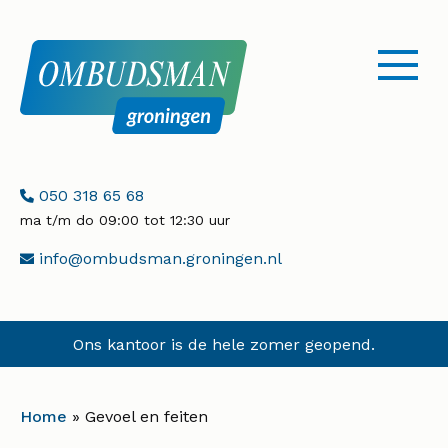
menu
openen
Telefoonnummer:
050 318 65 68
ma t/m do 09:00 tot 12:30 uur
E-
info@ombudsman.groningen.nl
mailadres:
Ons kantoor is de hele zomer geopend.
Home
»
Gevoel en feiten