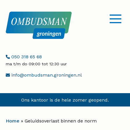
menu
openen
Telefoonnummer:
050 318 65 68
ma t/m do 09:00 tot 12:30 uur
E-
info@ombudsman.groningen.nl
mailadres:
Ons kantoor is de hele zomer geopend.
Home
»
Geluidsoverlast binnen de norm