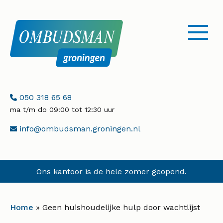
menu
openen
Telefoonnummer:
050 318 65 68
ma t/m do 09:00 tot 12:30 uur
E-
info@ombudsman.groningen.nl
mailadres:
Ons kantoor is de hele zomer geopend.
Home
»
Geen huishoudelijke hulp door wachtlijst