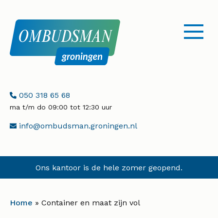
menu
openen
Telefoonnummer:
050 318 65 68
ma t/m do 09:00 tot 12:30 uur
E-
info@ombudsman.groningen.nl
mailadres:
Ons kantoor is de hele zomer geopend.
Home
»
Container en maat zijn vol