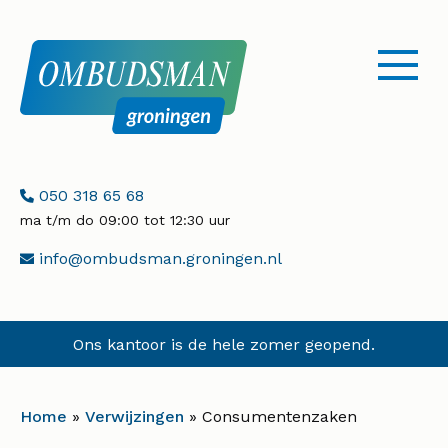
menu
openen
Telefoonnummer:
050 318 65 68
ma t/m do 09:00 tot 12:30 uur
E-
info@ombudsman.groningen.nl
mailadres:
Ons kantoor is de hele zomer geopend.
Home
»
Verwijzingen
»
Consumentenzaken