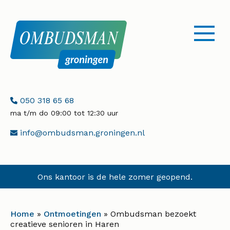
menu
openen
Telefoonnummer:
050 318 65 68
ma t/m do 09:00 tot 12:30 uur
E-
info@ombudsman.groningen.nl
mailadres:
Ons kantoor is de hele zomer geopend.
Home
»
Ontmoetingen
»
Ombudsman bezoekt
creatieve senioren in Haren