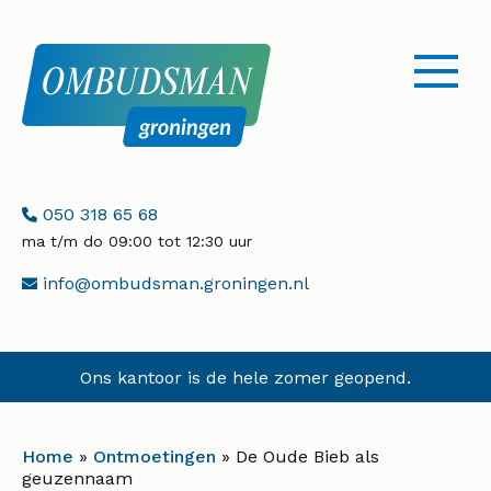
menu
openen
Telefoonnummer:
050 318 65 68
ma t/m do 09:00 tot 12:30 uur
E-
info@ombudsman.groningen.nl
mailadres:
Ons kantoor is de hele zomer geopend.
Home
»
Ontmoetingen
»
De Oude Bieb als
geuzennaam