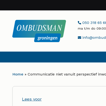
Naar
hoofdinhoud
Telefoonnumme
050 318 65 6
ma t/m do 09:00 
E-
info@ombuds
mailadres:
Home
»
Communicatie niet vanuit perspectief inwo
Lees voor