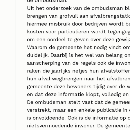
de ombudsman.
Uit het onderzoek van de ombudsman bli
brengen van grofvuil aan afvalbrengstati
hiermee misbruik door bedrijven wordt b
kosten voor particulieren wordt tegeng
om een oordeel te geven over deze gewijz
Waarom de gemeente het nodig vindt om
duidelijk. Daarbij is het wel van belang
aanscherping van de regels ook de inwo
raken die jaarlijks netjes hun afvalstoff
hun afval wegbrengen naar het afvalbren
gemeente deze bewoners tijdig over de w
en dat deze informatie klopt, volledig en d
De ombudsman stelt vast dat de gemeen
verstrekt, maar één enkele publicatie i
is onvoldoende. Ook is de informatie op
nietsvermoedende inwoner. De gemeente