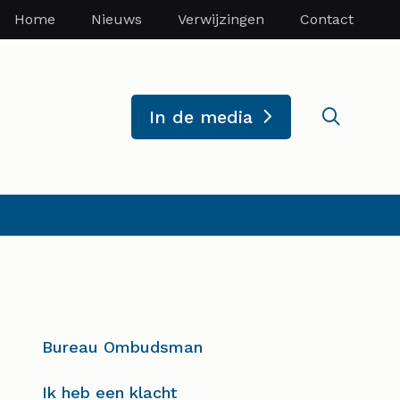
Home
Nieuws
Verwijzingen
Contact
Zoekve
In de media
Bureau Ombudsman
Ik heb een klacht