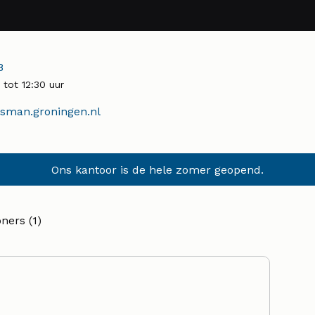
r:
8
tot 12:30 uur
man.groningen.nl
Ons kantoor is de hele zomer geopend.
ners (1)