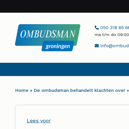
Naar
hoofdinhoud
Telefoonnumme
050 318 65 6
ma t/m do 09:00 
E-
info@ombuds
mailadres:
Home
»
De ombudsman behandelt klachten over
Lees voor