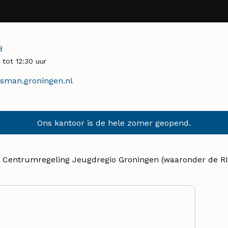
r:
8
tot 12:30 uur
man.groningen.nl
Ons kantoor is de hele zomer geopend.
»
Centrumregeling Jeugdregio Groningen (waaronder de R