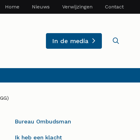
Home
Nieuws
Verwijzingen
Contact
Zoekve
In de media
IGG)
Bureau Ombudsman
Ik heb een klacht