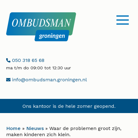
menu
openen
Telefoonnummer:
050 318 65 68
ma t/m do 09:00 tot 12:30 uur
E-
info@ombudsman.groningen.nl
mailadres:
Ons kantoor is de hele zomer geopend.
Home
»
Nieuws
»
Waar de problemen groot zijn,
maken kinderen zich klein.