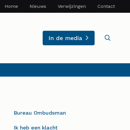
Home
Nieuws
Verwijzingen
Contact
Zoekve
In de media
Bureau Ombudsman
Ik heb een klacht