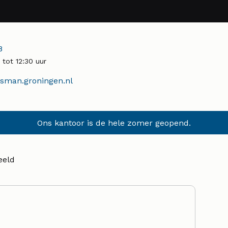
r:
8
tot 12:30 uur
man.groningen.nl
Ons kantoor is de hele zomer geopend.
eeld