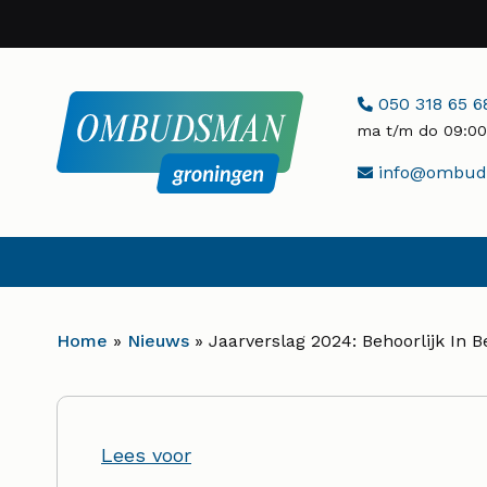
Naar
hoofdinhoud
Telefoonnumme
050 318 65 6
ma t/m do 09:00 
E-
info@ombuds
mailadres:
Home
»
Nieuws
»
Jaarverslag 2024: Behoorlijk In B
Lees voor