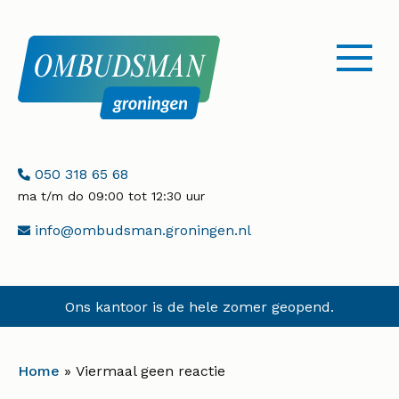
menu
openen
Telefoonnummer:
050 318 65 68
ma t/m do 09:00 tot 12:30 uur
E-
info@ombudsman.groningen.nl
mailadres:
Ons kantoor is de hele zomer geopend.
Home
»
Viermaal geen reactie